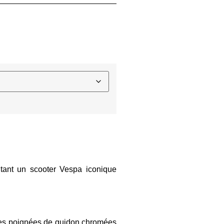
ntant un scooter Vespa iconique
 des poignées de guidon chromées