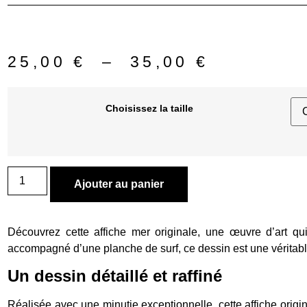
Plage
25,00
€
–
35,00
€
de
prix :
Choisissez la taille
25,00 €
à
quantité
35,00 €
de
Ajouter au panier
VESPA
Découvrez cette affiche mer originale, une œuvre d’art qu
accompagné d’une planche de surf, ce dessin est une véritabl
Un dessin détaillé et raffiné
Réalisée avec une minutie exceptionnelle, cette affiche ori