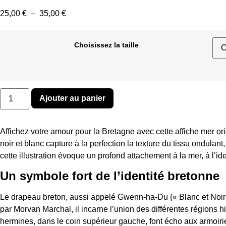
Plage
25,00
€
–
35,00
€
de
prix :
Choisissez la taille
25,00 €
à
35,00 €
quantité
Ajouter au panier
de
TERRE
DE
MER
Affichez votre amour pour la Bretagne avec cette affiche mer or
noir et blanc capture à la perfection la texture du tissu ondulan
cette illustration évoque un profond attachement à la mer, à l’ide
Un symbole fort de l’identité bretonne
Le drapeau breton, aussi appelé Gwenn-ha-Du (« Blanc et Noir »
par Morvan Marchal, il incarne l’union des différentes régions 
hermines, dans le coin supérieur gauche, font écho aux armoir