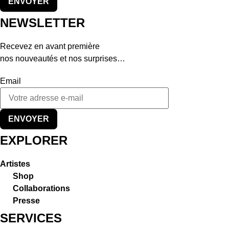
ENVOYER
choisies
NEWSLETTER
sur
la
Recevez en avant première
page
nos nouveautés et nos surprises…
du
produit
Email
ENVOYER
EXPLORER
Artistes
Shop
Collaborations
Presse
SERVICES