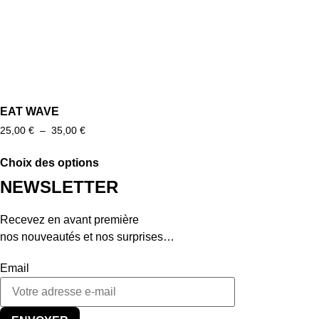
choisies
sur
la
page
du
produit
EAT WAVE
Plage
25,00
€
–
35,00
€
de
prix :
Choix des options
25,00 €
Ce
NEWSLETTER
à
produit
35,00 €
a
Recevez en avant première
plusieurs
nos nouveautés et nos surprises…
variations.
Les
Email
options
peuvent
être