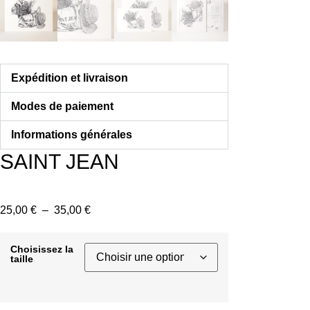
Expédition et livraison
Modes de paiement
Informations générales
SAINT JEAN
Plage
25,00
€
–
35,00
€
de
prix :
Choisissez la
taille
25,00 €
à
35,00 €