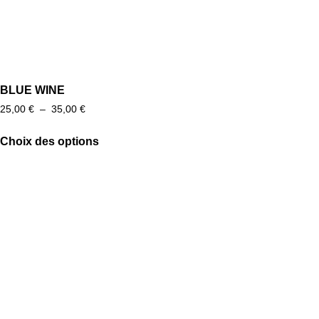
BLUE WINE
Plage
25,00
€
–
35,00
€
de
prix :
Choix des options
25,00 €
Ce
à
produit
35,00 €
a
plusieurs
variations.
Les
options
peuvent
être
choisies