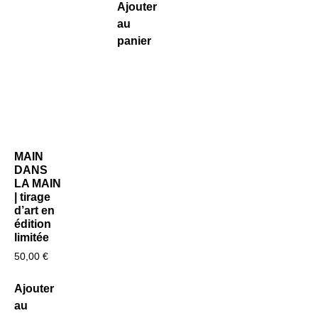
Ajouter
au
panier
MAIN
DANS
LA MAIN
| tirage
d’art en
édition
limitée
50,00
€
Ajouter
au