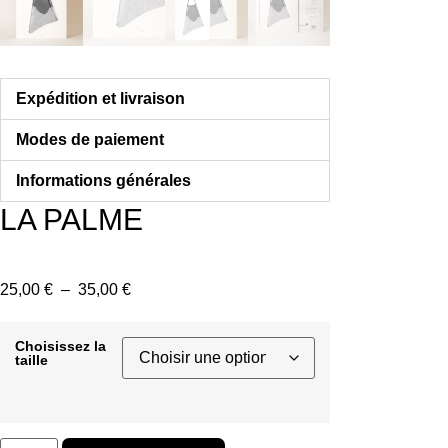
Expédition et livraison
Modes de paiement
Informations générales
LA PALME
Plage
25,00
€
–
35,00
€
de
prix :
Choisissez la
taille
25,00 €
à
35,00 €
quantité