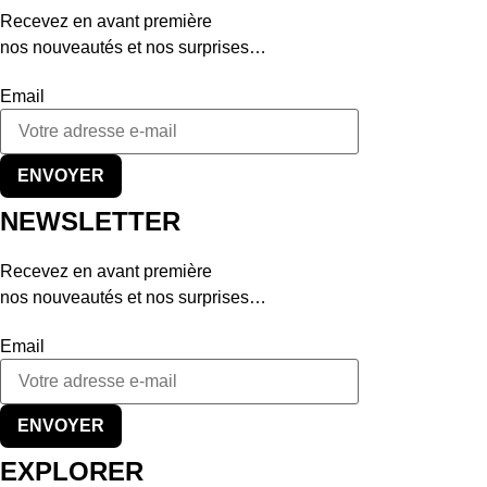
variations.
variations.
Recevez en avant première
Les
Les
nos nouveautés et nos surprises…
options
options
peuvent
peuvent
Email
être
être
choisies
choisies
sur
sur
ENVOYER
la
la
page
page
NEWSLETTER
du
du
produit
produit
Recevez en avant première
nos nouveautés et nos surprises…
Email
ENVOYER
EXPLORER