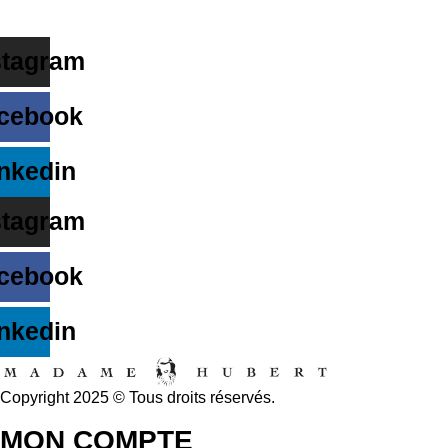
stagram
cebook
nkedin
stagram
cebook
nkedin
Copyright 2025 © Tous droits réservés.
MON COMPTE